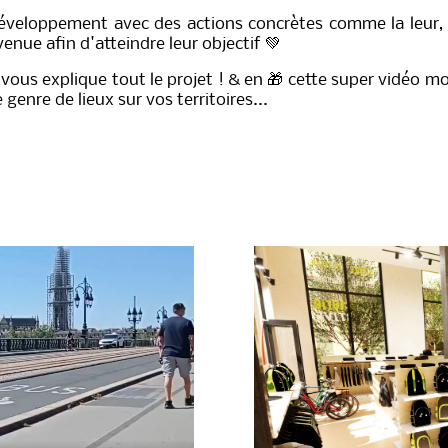
n développement avec des actions concrètes comme la leur,
venue afin d'atteindre leur objectif 💚
 vo
us explique tout le projet ! & e
n 🎁 cette super vidéo m
enre de lieux sur vos territoires...
n vers la campagne de financement particip