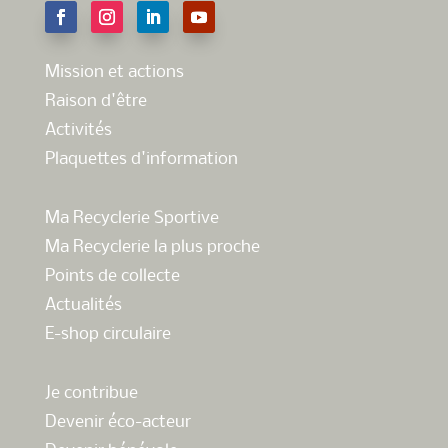
Mission et actions
Raison d'être
Activités
Plaquettes d'information
Ma Recyclerie Sportive
Ma Recyclerie la plus proche
Points de collecte
Actualités
E-shop circulaire
Je contribue
Devenir éco-acteur