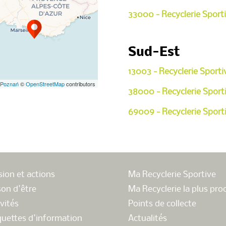
33000 - Recyclerie Sport
Sud-Est
13003 - Recyclerie Sporti
 Poznań
©
OpenStreetMap
contributors
38000 - Recyclerie Sport
69009 - Recyclerie Sport
sion et actions
Ma Recyclerie Sportive
son d'être
Ma Recyclerie la plus pro
vités
Points de collecte
quettes d'information
Actualités