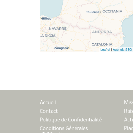
Leaflet
|
Agencja SEO
Accueil
Mis
Contact
Rai
Politique de Confidentialité
Acti
Conditions Générales
Pla