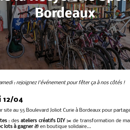
Bordeaux
samedi : rejoignez l'événement pour fêter ça à nos côtés !
i 12/04
r site au 55 Boulevard Joliot Curie à Bordeaux pour partag
tes
: des
ateliers créatifs DIY
✂️
de transformation de mat
ec lots à gagner
🎁
en boutique solidaire...