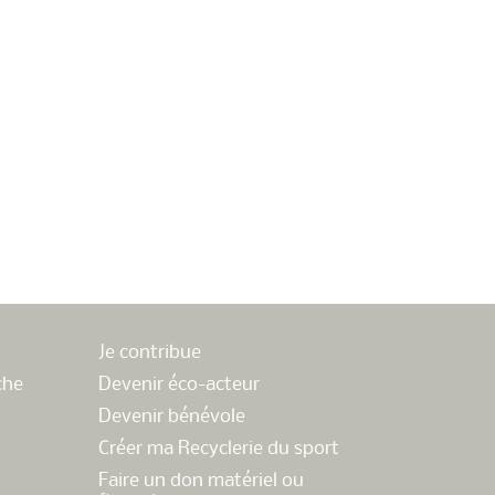
Je contribue
che
Devenir éco-acteur
Devenir bénévole
Créer ma Recyclerie du sport
Faire un don matériel ou