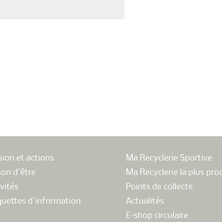
sion et actions
Ma Recyclerie Sportive
son d'être
Ma Recyclerie la plus pro
vités
Points de collecte
quettes d'information
Actualités
E-shop circulaire