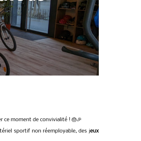
er ce moment de convivialité !
🎂🎉
ériel sportif non réemployable, des j
eux