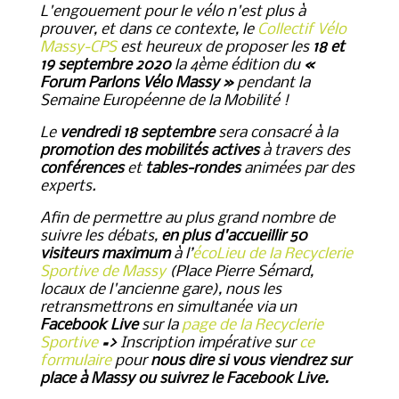
L'engouement pour le vélo n'est plus à
prouver, et dans ce contexte, le
Collectif Vélo
Massy-CPS
est heureux de proposer les
18 et
19 septembre 2020
la 4ème édition du
«
Forum Parlons Vélo Massy »
pendant la
Semaine Européenne de la Mobilité !
Le
vendredi 18 septembre
sera consacré à la
promotion des mobilités actives
à travers des
conférences
et
tables-rondes
animées par des
experts.
Afin de permettre au plus grand nombre de
suivre les débats,
en plus d'accueillir 50
visiteurs maximum
à l’
écoLieu de la Recyclerie
Sportive de Massy
(Place Pierre Sémard,
locaux de l'ancienne gare), nous les
retransmettrons en simultanée via un
Facebook Live
sur la
page de la Recyclerie
Sportive
=>
Inscription impérative sur
ce
formulaire
pour
nous dire si vous viendrez sur
place à Massy ou suivrez le Facebook Live.