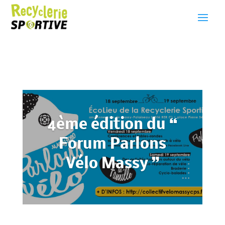
4ème édition du “
Forum Parlons
Vélo Massy ”