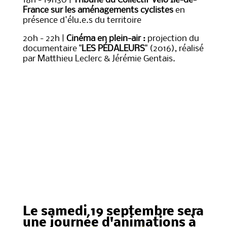
18h - 19h30 |
Tribune du Collectif Vélo Ile-de-
France sur les aménagements cyclistes
en
présence d'élu.e.s du territoire
20h - 22h |
Cinéma en plein-air :
projection du
documentaire "
LES PÉDALEURS
" (2016), réalisé
par Matthieu Leclerc & Jérémie Gentais.
Inscription en ligne
obligatoire pour le vendredi
L'événement Facebook du
vendredi
Le samedi 19 septembre sera
une journée d'animations à