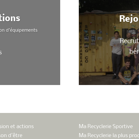
tions
Rejo
ution d’équipements
Recrut
bén
s
sion et actions
Ma Recyclerie Sportive
son d'être
Ma Recyclerie la plus pro