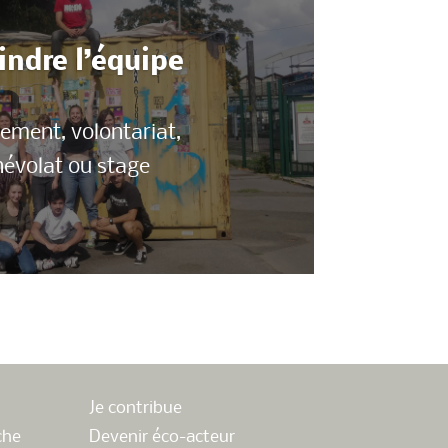
indre l’équipe
ement, volontariat,
évolat ou stage
Je contribue
che
Devenir éco-acteur